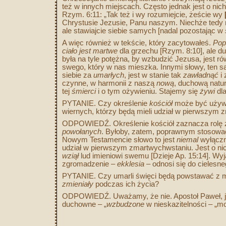
też w innych miejscach. Często jednak jest o ni
Rzym. 6:11: „Tak też i wy rozumiejcie, żeście wy
Chrystusie Jezusie, Panu naszym. Niechże tedy n
ale stawiajcie siebie samych [nadal pozostając w
A więc również w tekście, który zacytowałeś.
Pop
ciało jest martwe
dla grzechu [Rzym. 8:10], ale d
była na tyle potężna, by wzbudzić Jezusa, jest ró
swego, który w nas mieszka. Innymi słowy, ten s
siebie za
umarłych
, jest w stanie tak
zawładnąć
i 
czynne, w harmonii z naszą
nową
, duchową natur
tej
śmierci
i o tym ożywieniu. Stajemy się
żywi
dla
PYTANIE. Czy określenie
kościół
może być używa
wiernych, którzy będą mieli udział w pierwszym
ODPOWIEDŹ. Określenie kościół zaznacza rolę 
powołanych
. Byłoby, zatem, poprawnym stosować
Nowym Testamencie słowo to jest
niemal
wyłączni
udział w pierwszym zmartwychwstaniu. Jest o nich
wziął
lud imieniowi swemu [Dzieje Ap. 15:14]. Wyją
zgromadzenie –
ekklesia
– odnosi się do cielesne
PYTANIE. Czy umarli święci będą powstawać z
zmieniały
podczas ich życia?
ODPOWIEDŹ. Uważamy, że nie. Apostoł Paweł, ja
duchowne – „
wzbudzone
w nieskazitelności – „moc