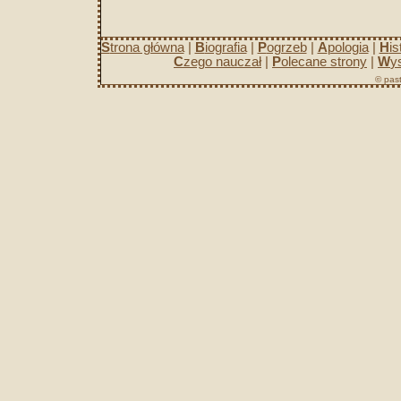
S
trona główna
|
B
iografia
|
P
ogrzeb
|
A
pologia
|
H
is
C
zego nauczał
|
P
olecane strony
|
W
y
© past