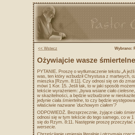
<< Wstecz
Wybrano:
Ożywiajcie wasze śmiertelne 
PYTANIE. Proszę o wytłumaczenie tekstu „A jeźl
was, ten który wzbudził Chrystusa z martwych, o
mieszka [Rzym. 8:11]. Czy odnosi się on do zma
mówi 1 Kor. 15. Jeśli tak, to w jaki sposób mo
tekście wyrażeniem: „bywa wsiane ciało
cielesne
w skazitelności, a będzie wzbudzone w nieskazite
jedynie ciała
śmiertelne
, to czy będzie występował
właściwie nazwane
'duchowym ciałem'?
ODPOWIEDŹ. Bezsprzecznie, żyjące ciało
śmier
odnosi się w tym tekście do tego samego, co w 1
się do Rzym. 8:11. Następnie proszę przeczytać 
wersecie.
Chrześcijanie umierają literalnie i otrzymają rze